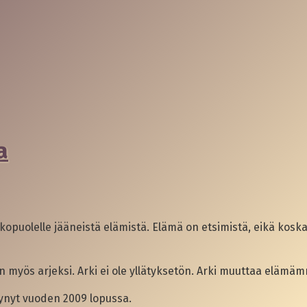
a
lkopuolelle jääneistä elämistä. Elämä on etsimistä, eikä kos
n myös arjeksi. Arki ei ole yllätyksetön. Arki muuttaa el
stynyt vuoden 2009 lopussa.